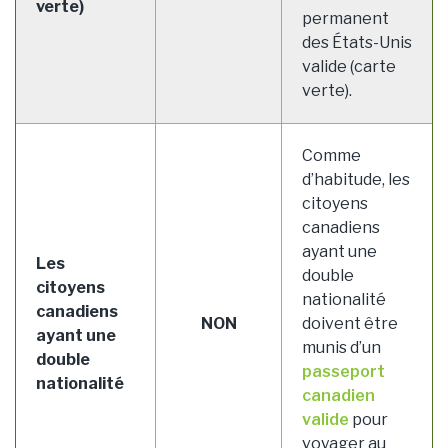
verte)
permanent
des États-Unis
valide (carte
verte).
Comme
d’habitude, les
citoyens
canadiens
ayant une
Les
double
citoyens
nationalité
canadiens
NON
doivent être
ayant une
munis d’un
double
passeport
nationalité
canadien
valide
pour
voyager au