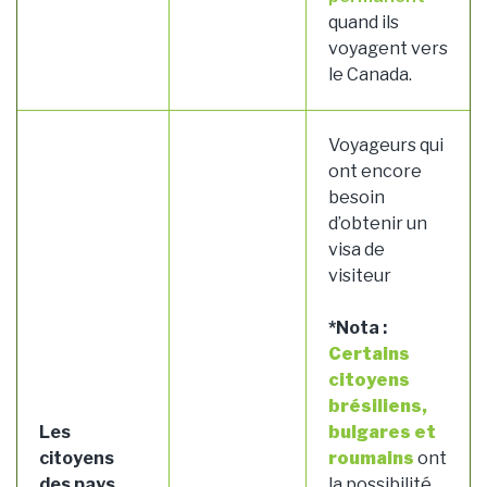
quand ils
voyagent vers
le Canada.
Voyageurs qui
ont encore
besoin
d’obtenir un
visa de
visiteur
*Nota :
Certains
citoyens
brésiliens,
Les
bulgares et
citoyens
roumains
ont
des pays
la possibilité