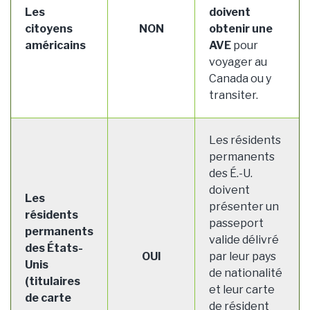
Les
doivent
citoyens
NON
obtenir une
américains
AVE
pour
voyager au
Canada ou y
transiter.
Les résidents
permanents
des É.-U.
doivent
Les
présenter un
résidents
passeport
permanents
valide délivré
des États-
OUI
par leur pays
Unis
de nationalité
(titulaires
et leur carte
de carte
de résident