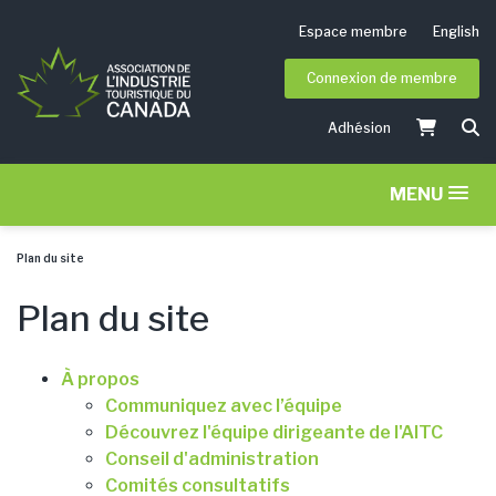
Espace membre
English
Connexion de membre
Adhésion
MENU
Plan du site
Plan du site
À propos
Communiquez avec l’équipe
Découvrez l'équipe dirigeante de l'AITC
Conseil d'administration
Comités consultatifs