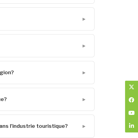
égion?
ue?
ns l’industrie touristique?