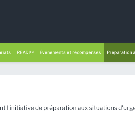
riats
READI™
Événements et récompenses
Préparation 
 l’initiative de préparation aux situations d’ur